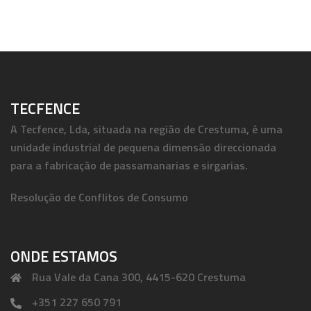
TECFENCE
A Tecfence, Lda, situada na região de Crestuma, é uma
unidade industrial de pequena dimensão direccionada
para a fabricação de passamanarias e sirgarias.
Resolução de Conflitos de Consumo
ONDE ESTAMOS
Rua Vale da Cana 300, 4415-620 Crestuma
+351 227 650 791