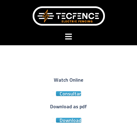
Skip
to
content
Toggle
menu
Watch Online
Consultar
Download as pdf
Download